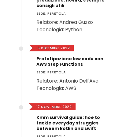
produzione: novirà, esempi e
consigli utili
SEDE: PERETOLA
Relatore: Andrea Guzzo
Tecnologia: Python
15 DICEMBRE 2022
Prototipazione low code con
AWS Step Functions
SEDE: PERETOLA
Relatore: Antonio Dell'Ava
Tecnologia: AWS
17 NOVEMBRE 2022
Kmm survival guide: hoe to
tackle everyday struggles
betweem kotlin and swift
SEDE: PERETOLA