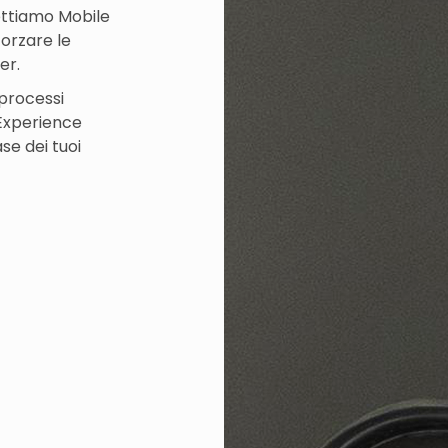
ettiamo Mobile
forzare le
er.
 processi
 Experience
se dei tuoi