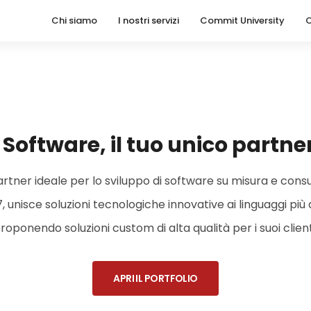
Chi siamo
I nostri servizi
Commit University
C
oftware, il tuo unico partner
rtner ideale per lo sviluppo di software su misura e consu
, unisce soluzioni tecnologiche innovative ai linguaggi più 
roponendo soluzioni custom di alta qualità per i suoi client
APRI IL PORTFOLIO