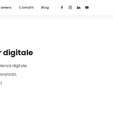
areers
Contatti
Blog
 digitale
lenza digitale.
avanzati,
i.