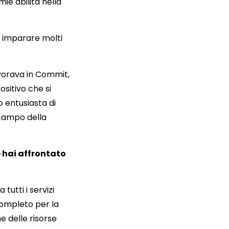
ie abilità nella
 e imparare molti
avorava in Commit,
sitivo che si
o entusiasta di
 campo della
e hai affrontato
utti i servizi
completo per la
ne delle risorse