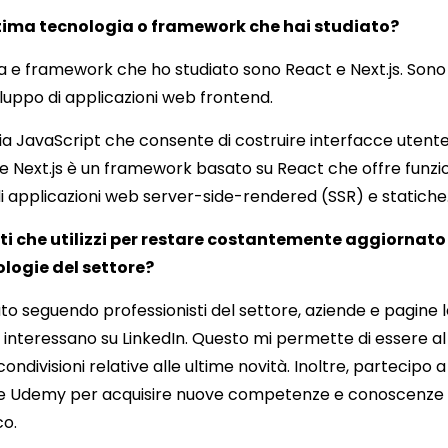
ltima tecnologia o framework che hai studiato?
ia e framework che ho studiato sono React e Next.js. So
iluppo di applicazioni web frontend.
ia JavaScript che consente di costruire interfacce utente
ntre Next.js è un framework basato su React che offre funz
di applicazioni web server-side-rendered (SSR) e statiche
nti che utilizzi per restare costantemente aggiornato 
logie del settore?
to seguendo professionisti del settore, aziende e pagine l
 interessano su LinkedIn. Questo mi permette di essere al
e condivisioni relative alle ultime novità. Inoltre, partecipo a
 Udemy per acquisire nuove competenze e conoscenze s
o.