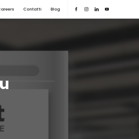
areers
Contatti
Blog
iu