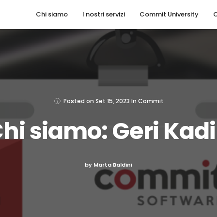
Chi siamo
I nostri servizi
Commit University
C
Posted on
Set 15, 2023
In
Commit
hi siamo: Geri Kad
by Marta Baldini