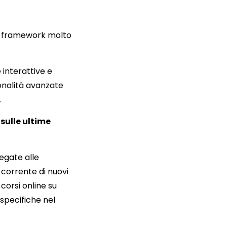
no framework molto
 interattive e
ionalità avanzate
.
sulle ultime
egate alle
 corrente di nuovi
 corsi online su
pecifiche nel