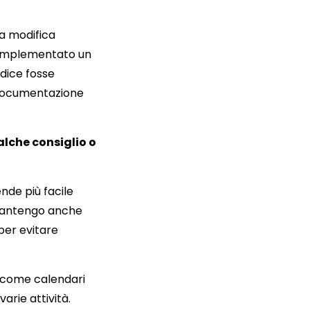
a modifica
o implementato un
dice fosse
documentazione
alche consiglio o
ende più facile
. Mantengo anche
per evitare
i come calendari
arie attività.