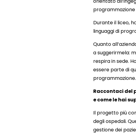
orientato all’inge
programmazione e
Durante il liceo, 
linguaggi di prog
Quanto all’azienda
a suggerirmela: mi
respira in sede. H
essere parte di qu
programmazione.
Raccontaci del p
e come le hai su
Il progetto più co
degli ospedali. Qu
gestione dei pazien