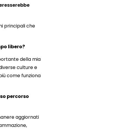
nteresserebbe
 principali che
mpo libero?
portante della mia
diverse culture e
 più come funziona
sso percorso
manere aggiornati
rammazione,