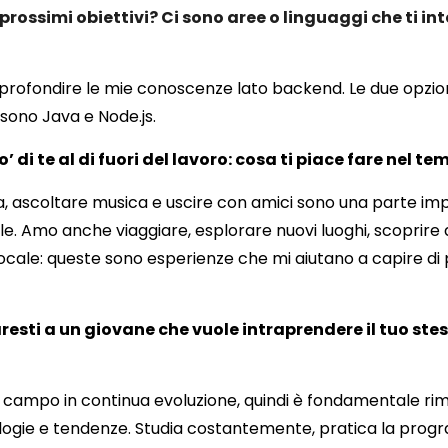
 prossimi obiettivi? Ci sono aree o linguaggi che ti i
rofondire le mie conoscenze lato backend. Le due opzioni
sono Java e Node.js.
 di te al di fuori del lavoro: cosa ti piace fare nel te
a, ascoltare musica e uscire con amici sono una parte im
e. Amo anche viaggiare, esplorare nuovi luoghi, scoprire 
ocale: queste sono esperienze che mi aiutano a capire di
resti a un giovane che vuole intraprendere il tuo ste
n campo in continua evoluzione, quindi è fondamentale ri
ologie e tendenze.
Studia costantemente, pratica la prog