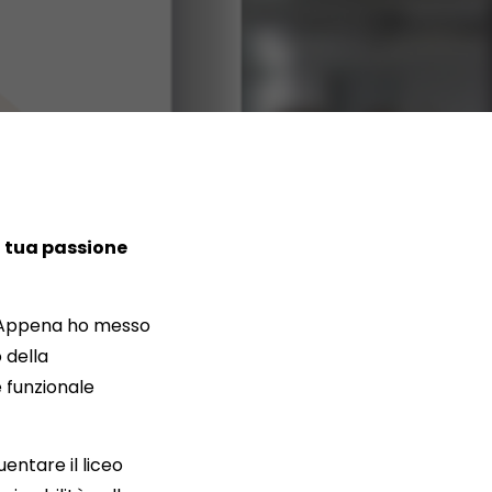
a tua passione
. Appena ho messo
 della
 funzionale
entare il liceo