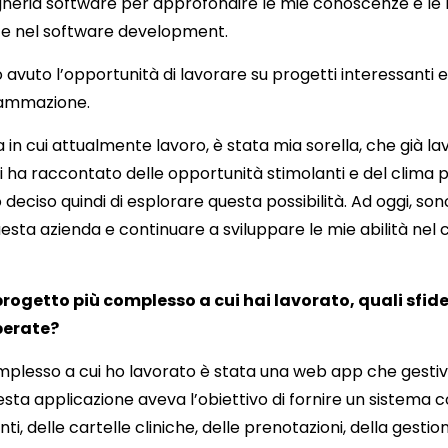
gneria software per approfondire le mie conoscenze e le m
 nel software development.
ho avuto l’opportunità di lavorare su progetti interessanti
rammazione.
 in cui attualmente lavoro, è stata mia sorella, che già l
 ha raccontato delle opportunità stimolanti e del clima po
o deciso quindi di esplorare questa possibilità. Ad oggi, son
esta azienda e continuare a sviluppare le mie abilità nel
rogetto più complesso a cui hai lavorato, quali sfid
perate?
mplesso a cui ho lavorato è stata una web app che gestiva t
esta applicazione aveva l’obiettivo di fornire un sistema 
ti, delle cartelle cliniche, delle prenotazioni, della gestio