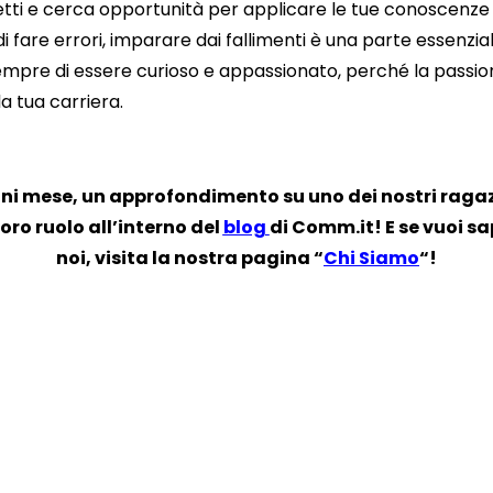
ti e cerca opportunità per applicare le tue conoscenze in 
 fare errori, imparare dai fallimenti è una parte essenzia
empre di essere curioso e appassionato, perché la passion
la tua carriera.
ni mese, un approfondimento su uno dei nostri ragazz
loro ruolo all’interno del
blog
di Comm.it! E se vuoi sap
noi, visita la nostra pagina “
Chi Siamo
“!