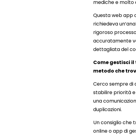
mediche e molto a
Questa web app av
richiedeva un’ana
rigoroso processo
accuratamente ve
dettagliata del co
Come gestisci il
metodo che trov
Cerco sempre di div
stabilire priorit
una comunicazione 
duplicazioni.
Un consiglio che t
online o app di g