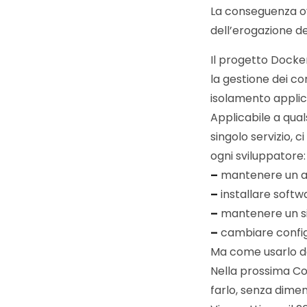
La conseguenza ovv
dell’erogazione dei
Il progetto Docke
la gestione dei co
isolamento applica
Applicabile a quals
singolo servizio, 
ogni sviluppatore:
–
mantenere un amb
–
installare softwa
–
mantenere un si
–
cambiare configu
Ma come usarlo d
Nella prossima Co
farlo, senza dimen