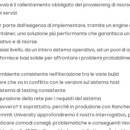
ia è il rallentamento obbligato del provisioning di risorse
 servizi.
r parte dall’esigenza di implementare, tramite un engine
ntainer, una soluzione più performante che garantisca un b
tivo e di risorse.
iasi livello, da un intero sistema operativo, ad un pool di ap
ci fornisce basi solide per affrontare i problemi probabil
iente consistente nell’iterazione tra le varie build
re che va in conflitto con le versioni sul sistema host
stema di testing consistente
razione della rete per i requisiti del sistema
avvero? E soprattutto, perché in produzione con Ranche
mmit University approfondiremo il nostro interrogativo,
ticare comodi consigli, problematiche e conseguenti risol