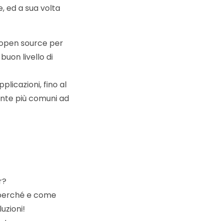
, ed a sua volta
 open source per
uon livello di
plicazioni, fino al
mente più comuni ad
r?
 perché e come
uzioni!