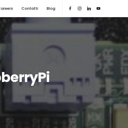
areers
Contatti
Blog
pberryPi