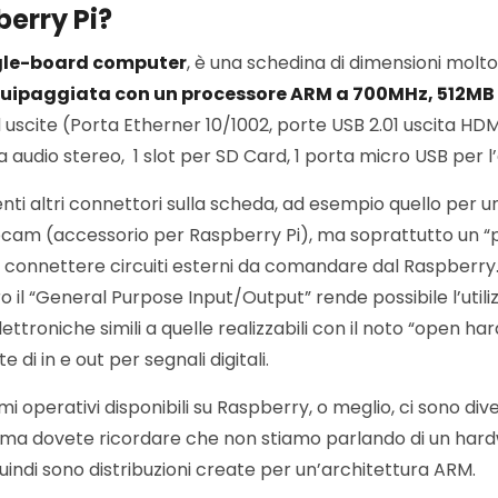
erry Pi?
gle-board computer
, è una schedina di dimensioni mol
uipaggiata con un processore ARM a 700MHz, 512MB
d uscite (Porta Etherner 10/1002, porte USB 2.01 uscita HDMI
a audio stereo, 1 slot per SD Card, 1 porta micro USB per 
nti altri connettori sulla scheda, ad esempio quello per u
bcam (accessorio per Raspberry Pi), ma soprattutto un “
 connettere circuiti esterni da comandare dal Raspberry
ro il “General Purpose Input/Output” rende possibile l’util
lettroniche simili a quelle realizzabili con il noto “open h
 di in e out per segnali digitali.
mi operativi disponibili su Raspberry, o meglio, ci sono dive
, ma dovete ricordare che non stiamo parlando di un har
uindi sono distribuzioni create per un’architettura ARM.