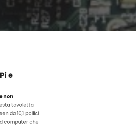
Pi e
e non
esta tavoletta
n da 10,1 pollici
oard computer che