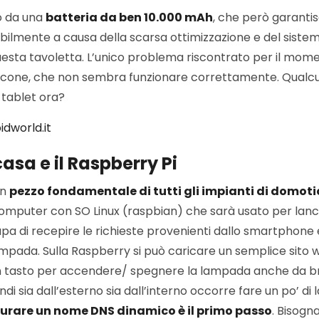
to da una
batteria da ben 10.000 mAh
, che però garantis
ilmente a causa della scarsa ottimizzazione e del siste
sta tavoletta. L’unico problema riscontrato per il mome
e icone, che non sembra funzionare correttamente. Qualc
 tablet ora?
dworld.it
 casa e il Raspberry Pi
un
pezzo fondamentale di tutti gli impianti di domotic
computer con SO Linux (raspbian) che sarà usato per lanci
pa di recepire le richieste provenienti dallo smartphone e
mpada. Sulla Raspberry si può caricare un semplice sito
n tasto per accendere/ spegnere la lampada anche da br
di sia dall’esterno sia dall’interno occorre fare un po’ di 
urare un nome DNS dinamico è il primo passo
. Bisogn