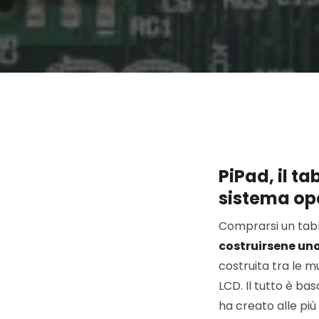
PiPad, il ta
sistema op
Comprarsi un tabl
costruirsene un
costruita tra le m
LCD. Il tutto è b
ha creato alle più