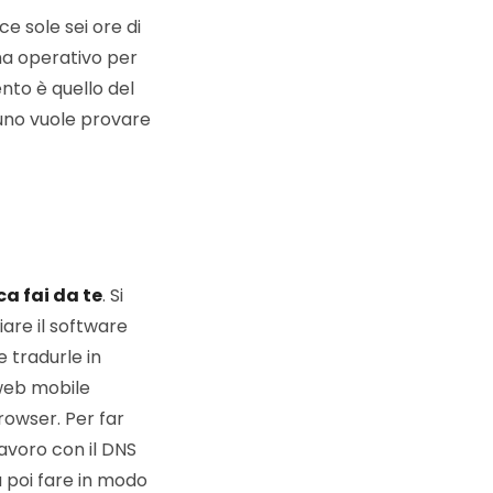
ce sole sei ore di
ma operativo per
nto è quello del
uno vuole provare
a fai da te
. Si
are il software
 tradurle in
 web mobile
owser. Per far
lavoro con il DNS
a poi fare in modo