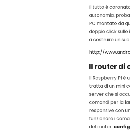
Il tutto è corona
autonomia, probab
PC montato da que
doppio click sull
a costruire un suo
http://www.androi
Il router di
Il Raspberry PI è 
tratta di un mini 
server che si occu
comandi per la la
responsive con u
funzionare i coman
del router:
config