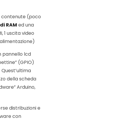
to contenute (poco
 di RAM
ed una
, 1 uscita video
l’alimentazione)
n pannello lcd
pettine” (GPIO)
. Quest’ultima
izzo della scheda
ardware” Arduino,
rse distribuzioni e
dware con