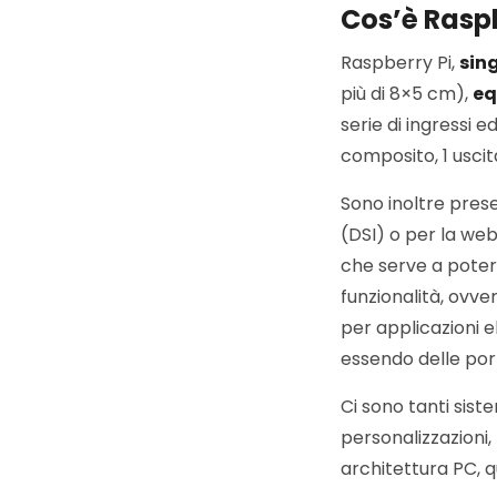
Cos’è Raspb
Raspberry Pi,
sin
più di 8×5 cm),
eq
serie di ingressi e
composito, 1 uscit
Sono inoltre prese
(DSI) o per la we
che serve a poter
funzionalità, ovve
per applicazioni e
essendo delle porte
Ci sono tanti siste
personalizzazioni
architettura PC, q