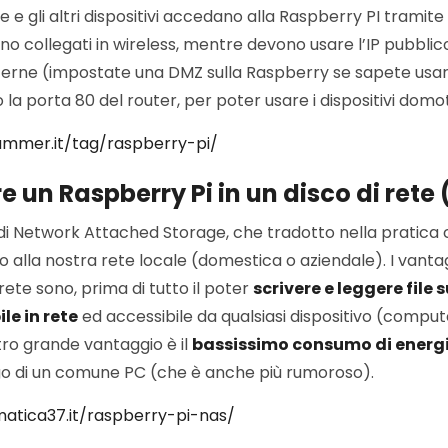
e gli altri dispositivi accedano alla Raspberry PI tramite 
no collegati in wireless, mentre devono usare l’IP pubbli
esterne (impostate una DMZ sulla Raspberry se sapete usar
 la porta 80 del router, per poter usare i dispositivi domot
mmer.it/tag/raspberry-pi/
 un Raspberry Pi in un disco di rete
di Network Attached Storage, che tradotto nella pratica c
o alla nostra rete locale (domestica o aziendale). I vanta
 rete sono, prima di tutto il poter
scrivere e leggere file 
le in rete
ed accessibile da qualsiasi dispositivo (comput
tro grande vantaggio è il
bassissimo consumo di energi
ego di un comune PC (che è anche più rumoroso).
matica37.it/raspberry-pi-nas/