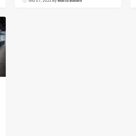
Giu 07, 2023
By
Marta Baldini